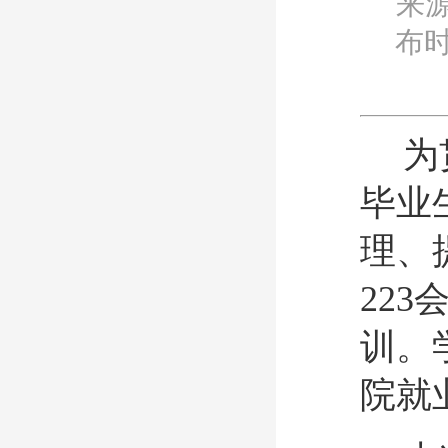
来
布时
为
毕业
理、
22
训。
院就