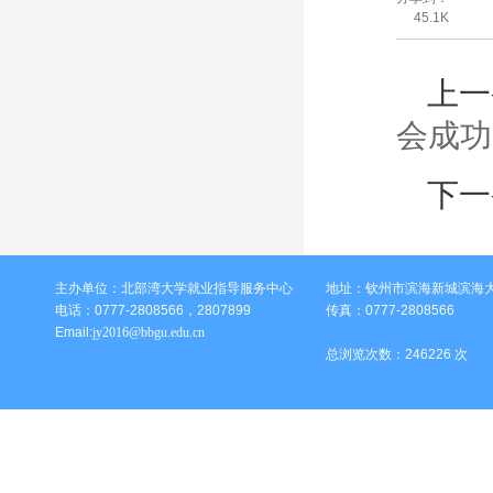
45.1K
上一
会成功
下一
主办单位：北部湾大学就业指导服务中心
地址：钦州市滨海新城滨海大
电话：0777-2808566，2807899
传真：0777-2808566
Email:
jy2016@bbgu.edu.cn
总浏览次数：
246226
次 