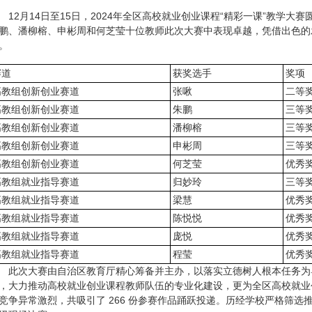
12月14日至15日，2024年全区高校就业创业课程“精彩一课”教学
鹏、潘柳榕、申彬周和何芝莹十位教师此次大赛中表现卓越，凭借出色的
。
赛道
获奖选手
奖项
高教组创新创业赛道
张啾
二等
高教组创新创业赛道
朱鹏
三等
高教组创新创业赛道
潘柳榕
三等
高教组创新创业赛道
申彬周
三等
高教组创新创业赛道
何芝莹
优秀
高教组就业指导赛道
归妙玲
三等
高教组就业指导赛道
梁慧
优秀
高教组就业指导赛道
陈悦悦
优秀
高教组就业指导赛道
庞悦
优秀
高教组就业指导赛道
程莹
优秀
此次大赛由自治区教育厅精心筹备并主办，以落实立德树人根本任务为
，大力推动高校就业创业课程教师队伍的专业化建设，更为全区高校就业
竞争异常激烈，共吸引了 266 份参赛作品踊跃投递。历经学校严格筛选