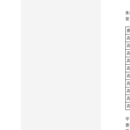
朱
誉
平
赛