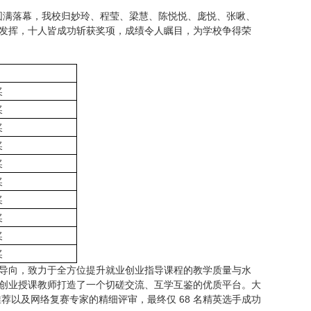
大赛圆满落幕，我校归妙玲、程莹、梁慧、陈悦悦、庞悦、张啾、
发挥，十人皆成功斩获奖项，成绩令人瞩目，为学校争得荣
奖
奖
奖
奖
奖
奖
奖
奖
奖
奖
导向，致力于全方位提升就业创业指导课程的教学质量与水
创业授课教师打造了一个切磋交流、互学互鉴的优质平台。大
推荐以及网络复赛专家的精细评审，最终仅 68 名精英选手成功