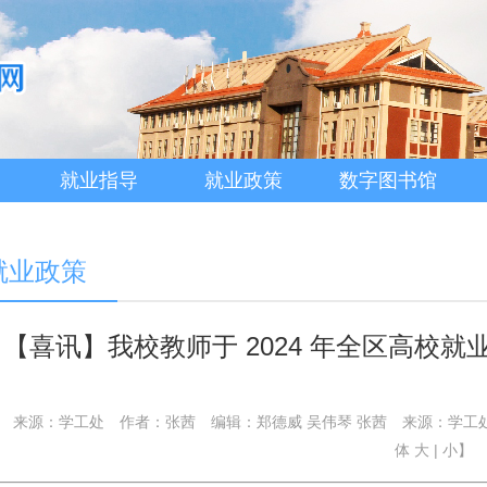
就业指导
就业政策
数字图书馆
就业政策
【喜讯】我校教师于 2024 年全区高校就
来源：学工处
作者：张茜
编辑：郑德威 吴伟琴 张茜
来源：学工
体
大
|
小
】