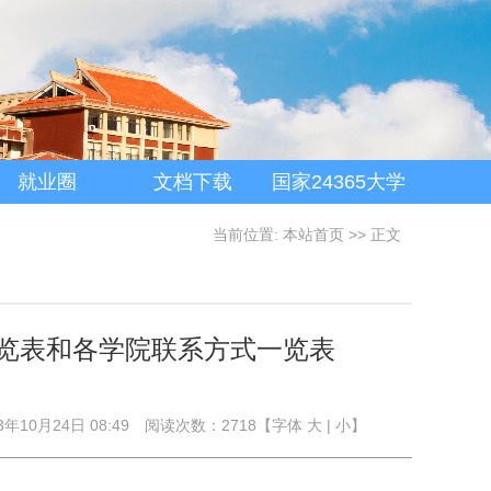
就业圈
文档下载
国家24365大学
生就业服务平台
当前位置:
本站首页
>> 正文
一览表和各学院联系方式一览表
年10月24日 08:49
阅读次数：
2718
【字体
大
|
小
】